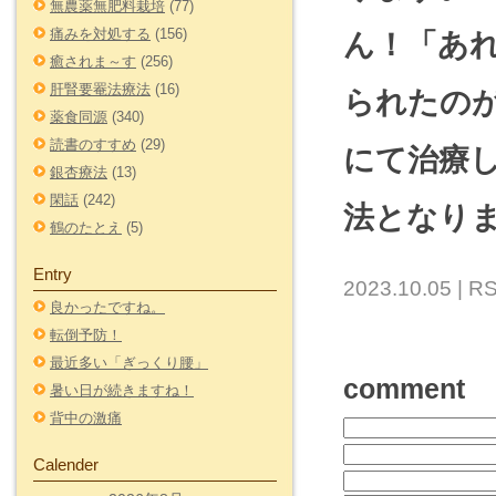
無農薬無肥料栽培
(77)
痛みを対処する
(156)
ん！「あ
癒されま～す
(256)
肝腎要罨法療法
(16)
られたの
薬食同源
(340)
読書のすすめ
(29)
にて治療
銀杏療法
(13)
閑話
(242)
法となり
鶴のたとえ
(5)
Entry
2023.10.05 |
RS
良かったですね。
転倒予防！
最近多い「ぎっくり腰」
comment
暑い日が続きますね！
背中の激痛
Calender