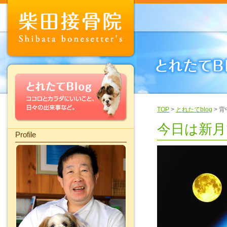
TOP
>
とれたてblog
> 
今日は新月
Profile