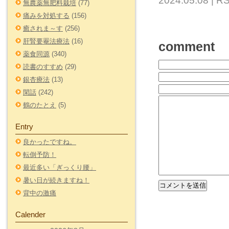
2024.05.08 |
RS
無農薬無肥料栽培
(77)
痛みを対処する
(156)
癒されま～す
(256)
肝腎要罨法療法
(16)
comment
薬食同源
(340)
読書のすすめ
(29)
銀杏療法
(13)
閑話
(242)
鶴のたとえ
(5)
Entry
良かったですね。
転倒予防！
最近多い「ぎっくり腰」
暑い日が続きますね！
背中の激痛
Calender