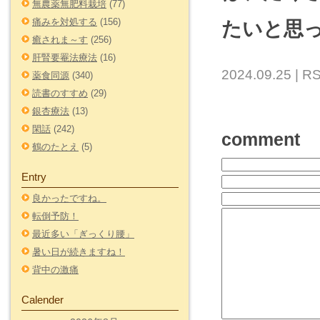
無農薬無肥料栽培
(77)
痛みを対処する
(156)
たいと思
癒されま～す
(256)
肝腎要罨法療法
(16)
2024.09.25 |
RS
薬食同源
(340)
読書のすすめ
(29)
銀杏療法
(13)
閑話
(242)
comment
鶴のたとえ
(5)
Entry
良かったですね。
転倒予防！
最近多い「ぎっくり腰」
暑い日が続きますね！
背中の激痛
Calender