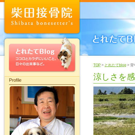
TOP
>
とれたてblog
> 
涼しさを
Profile