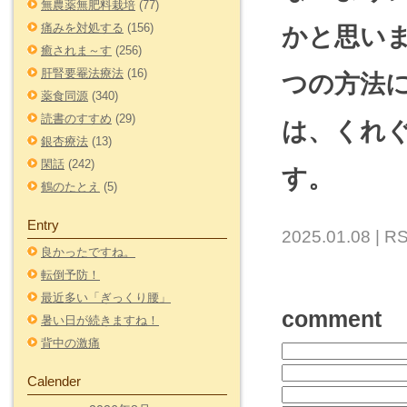
無農薬無肥料栽培
(77)
痛みを対処する
(156)
かと思い
癒されま～す
(256)
肝腎要罨法療法
(16)
つの方法
薬食同源
(340)
読書のすすめ
(29)
は、くれ
銀杏療法
(13)
閑話
(242)
す。
鶴のたとえ
(5)
Entry
2025.01.08 |
RS
良かったですね。
転倒予防！
最近多い「ぎっくり腰」
comment
暑い日が続きますね！
背中の激痛
Calender