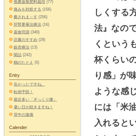
無農薬無肥料栽培
(77)
痛みを対処する
(156)
しくする
癒されま～す
(256)
肝腎要罨法療法
(16)
法』なの
薬食同源
(340)
読書のすすめ
(29)
くという
銀杏療法
(13)
閑話
(242)
杯くらい
鶴のたとえ
(5)
り感」が
Entry
良かったですね。
ような感
転倒予防！
最近多い「ぎっくり腰」
には「米
暑い日が続きますね！
背中の激痛
入れると
Calender