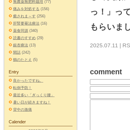
無農薬無肥料栽培
(77)
痛みを対処する
(156)
っ！」っ
癒されま～す
(256)
肝腎要罨法療法
(16)
もらいま
薬食同源
(340)
読書のすすめ
(29)
2025.07.11 |
RS
銀杏療法
(13)
閑話
(242)
鶴のたとえ
(5)
comment
Entry
良かったですね。
転倒予防！
最近多い「ぎっくり腰」
暑い日が続きますね！
背中の激痛
Calender