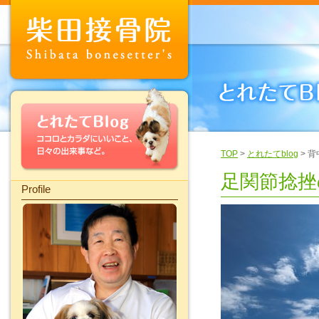
TOP
>
とれたてblog
> 
足関節捻挫
Profile