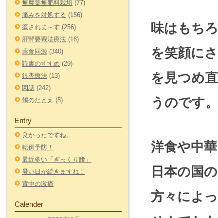
無農薬無肥料栽培
(77)
痛みを対処する
(156)
味はもち
癒されま～す
(256)
肝腎要罨法療法
(16)
を笑顔に
薬食同源
(340)
読書のすすめ
(29)
を見つめ
銀杏療法
(13)
閑話
(242)
うのです
鶴のたとえ
(5)
Entry
良かったですね。
洋食や中
転倒予防！
最近多い「ぎっくり腰」
日本の国の
暑い日が続きますね！
背中の激痛
方々によ
Calender