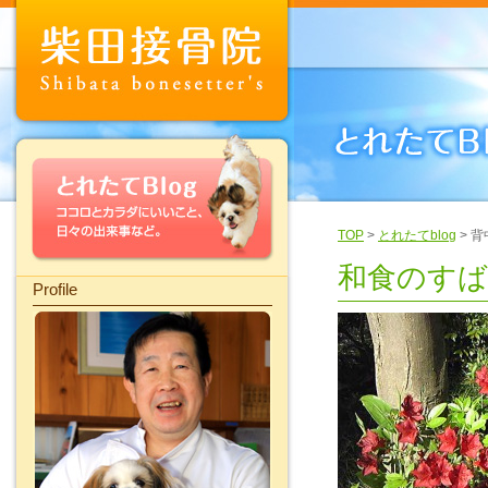
TOP
>
とれたてblog
> 
和食のす
Profile