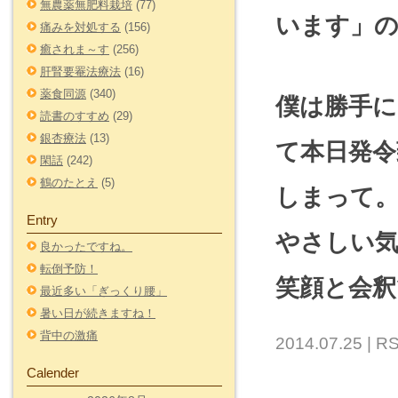
無農薬無肥料栽培
(77)
います」の
痛みを対処する
(156)
癒されま～す
(256)
肝腎要罨法療法
(16)
薬食同源
(340)
僕は勝手に
読書のすすめ
(29)
銀杏療法
(13)
て本日発令
閑話
(242)
鶴のたとえ
(5)
しまって。(
Entry
やさしい
良かったですね。
転倒予防！
笑顔と会釈
最近多い「ぎっくり腰」
暑い日が続きますね！
背中の激痛
2014.07.25 |
RS
Calender