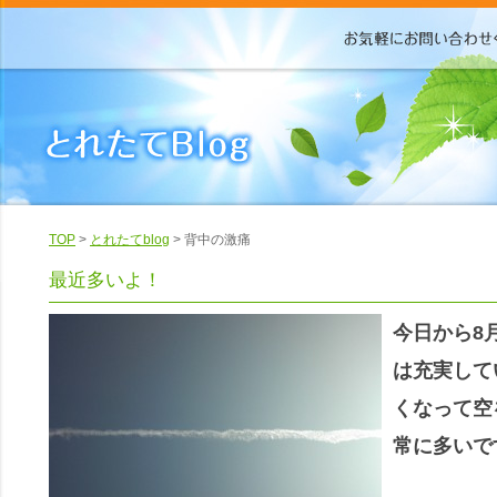
TOP
>
とれたてblog
> 背中の激痛
最近多いよ！
今日から8
は充実して
くなって空
常に多いで