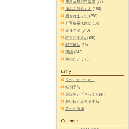
無農薬無肥料栽培
(77)
痛みを対処する
(156)
癒されま～す
(256)
肝腎要罨法療法
(16)
薬食同源
(340)
読書のすすめ
(29)
銀杏療法
(13)
閑話
(242)
鶴のたとえ
(5)
Entry
良かったですね。
転倒予防！
最近多い「ぎっくり腰」
暑い日が続きますね！
背中の激痛
Calender