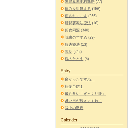
無農薬無肥料栽培
(77)
痛みを対処する
(156)
癒されま～す
(256)
肝腎要罨法療法
(16)
薬食同源
(340)
読書のすすめ
(29)
銀杏療法
(13)
閑話
(242)
鶴のたとえ
(5)
Entry
良かったですね。
転倒予防！
最近多い「ぎっくり腰」
暑い日が続きますね！
背中の激痛
Calender