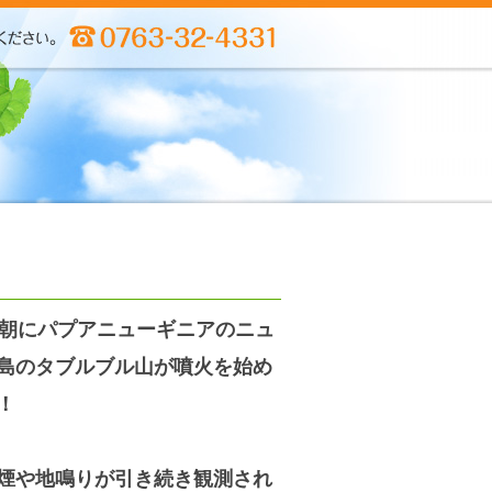
日朝にパプアニューギニアのニュ
島のタブルブル山が噴火を始め
！
煙や地鳴りが引き続き観測され