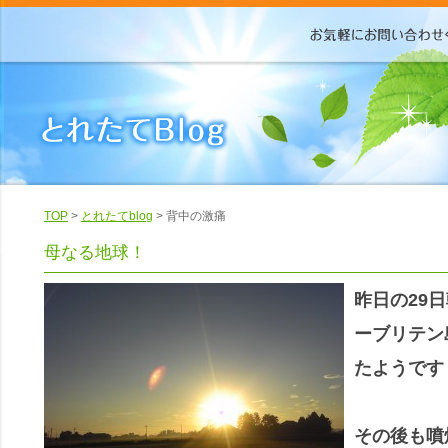
TOP
>
とれたてblog
> 背中の激痛
母なる地球！
昨日の29
ーブリテン
たようです
その後も噴