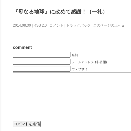
『母なる地球』に改めて感謝！（一礼）
2014.08.30 |
RSS 2.0
|
コメント
|
トラックバック
|
このページの上へ▲
comment
名前
メールアドレス (非公開)
ウェブサイト