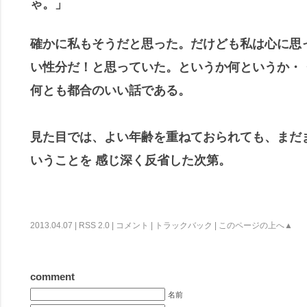
ゃ。」
確かに私もそうだと思った。
だけども私は心に思
い性分だ！と思っていた。というか何というか・
何とも都合のいい話である。
見た目では、よい年齢を重ねておられても、まだ
いうことを 感じ深く反省
した次第。
2013.04.07 |
RSS 2.0
|
コメント
|
トラックバック
|
このページの上へ▲
comment
名前