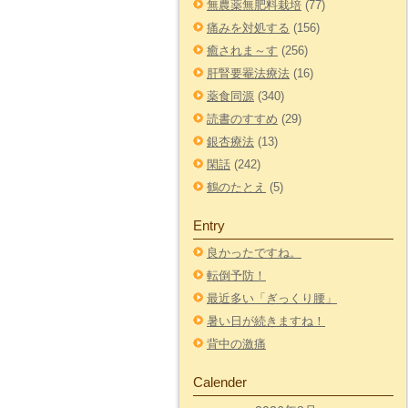
無農薬無肥料栽培
(77)
痛みを対処する
(156)
癒されま～す
(256)
肝腎要罨法療法
(16)
薬食同源
(340)
読書のすすめ
(29)
銀杏療法
(13)
閑話
(242)
鶴のたとえ
(5)
Entry
良かったですね。
転倒予防！
最近多い「ぎっくり腰」
暑い日が続きますね！
背中の激痛
Calender