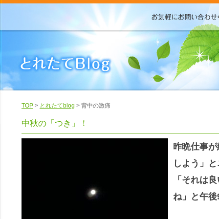
TOP
>
とれたてblog
> 背中の激痛
中秋の「つき」！
昨晩仕事が
しよう」と
「それは良
ね」と午後