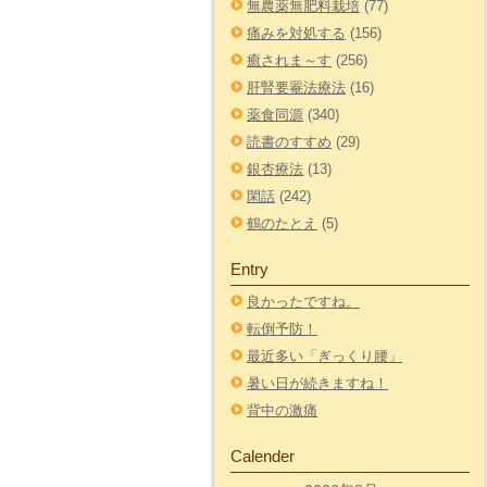
無農薬無肥料栽培
(77)
痛みを対処する
(156)
癒されま～す
(256)
肝腎要罨法療法
(16)
薬食同源
(340)
読書のすすめ
(29)
銀杏療法
(13)
閑話
(242)
鶴のたとえ
(5)
Entry
良かったですね。
転倒予防！
最近多い「ぎっくり腰」
暑い日が続きますね！
背中の激痛
Calender