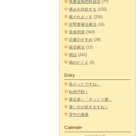
無農薬無肥料栽培
(77)
痛みを対処する
(156)
癒されま～す
(256)
肝腎要罨法療法
(16)
薬食同源
(340)
読書のすすめ
(29)
銀杏療法
(13)
閑話
(242)
鶴のたとえ
(5)
Entry
良かったですね。
転倒予防！
最近多い「ぎっくり腰」
暑い日が続きますね！
背中の激痛
Calender