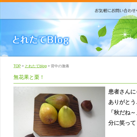
TOP
>
とれたてblog
> 背中の激痛
無花果と栗！
患者さんに
ありがとう
「秋だね～
分に笑って