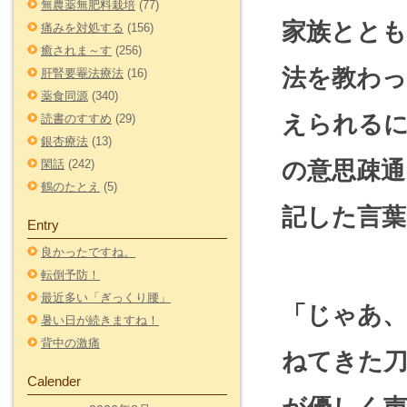
無農薬無肥料栽培
(77)
家族ととも
痛みを対処する
(156)
癒されま～す
(256)
法を教わっ
肝腎要罨法療法
(16)
薬食同源
(340)
えられる
読書のすすめ
(29)
銀杏療法
(13)
の意思疎通
閑話
(242)
鶴のたとえ
(5)
記した言
Entry
良かったですね。
転倒予防！
最近多い「ぎっくり腰」
「じゃあ、
暑い日が続きますね！
背中の激痛
ねてきた刀
Calender