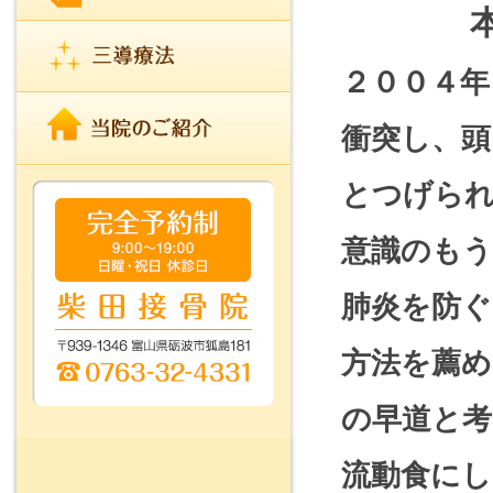
２００４年
衝突し、頭
とつげら
意識のも
肺炎を防ぐ
方法を薦め
の早道と
流動食にし