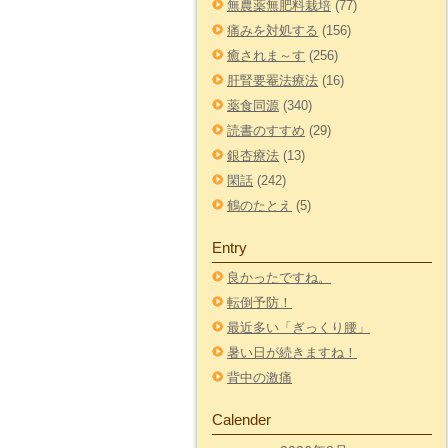
無農薬無肥料栽培
(77)
痛みを対処する
(156)
癒されま～す
(256)
肝腎要罨法療法
(16)
薬食同源
(340)
読書のすすめ
(29)
銀杏療法
(13)
閑話
(242)
鶴のたとえ
(5)
Entry
良かったですね。
転倒予防！
最近多い「ぎっくり腰」
暑い日が続きますね！
背中の激痛
Calender