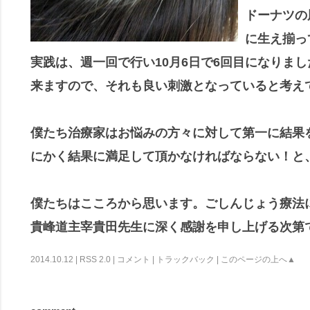
ドーナツの
に生え揃っ
実践は、週一回で行い
10月6日で6回目になりま
来ますので、それも良い刺激となっていると考え
僕たち治療家はお悩みの方々に対して第一に結果
にかく結果に満足して頂かなければならない！と
僕たちはこころから思います。ごしんじょう療法
貴峰道主宰貴田先生に深く感謝を申し上げる次第
2014.10.12 |
RSS 2.0
|
コメント
|
トラックバック
|
このページの上へ▲