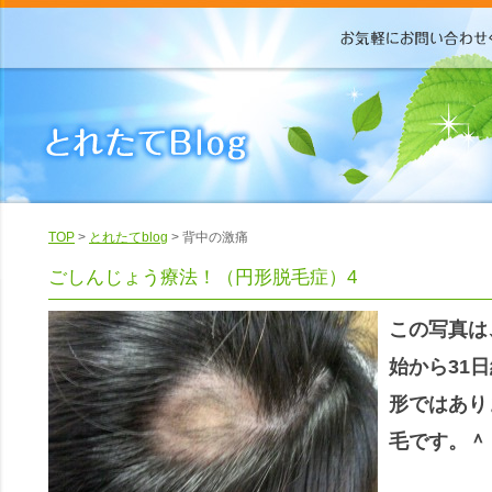
TOP
>
とれたてblog
> 背中の激痛
ごしんじょう療法！（円形脱毛症）4
この写真は
始から31
形ではあり
毛です。＾