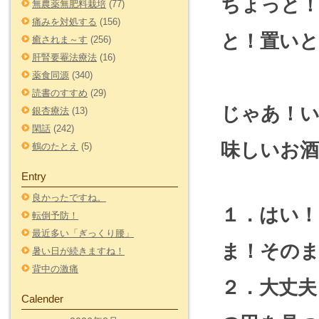
ちょっと
無農薬無肥料栽培
(77)
痛みを対処する
(156)
と！置い
癒されま～す
(256)
肝腎要罨法療法
(16)
薬食同源
(340)
読書のすすめ
(29)
じゃあ！
銀杏療法
(13)
閑話
(242)
味しいお
鶴のたとえ
(5)
Entry
良かったですね。
１．はい
転倒予防！
最近多い「ぎっくり腰」
ま！そのま
暑い日が続きますね！
背中の激痛
２．大丈夫
Calender