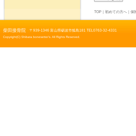
TOP
｜
初めての方へ
｜
保
柴田接骨院
〒939-1346 富山県砺波市狐島181 TEL0763-32-4331
Copyright(C) Shibata bonesetter's. All Rights Reserved.