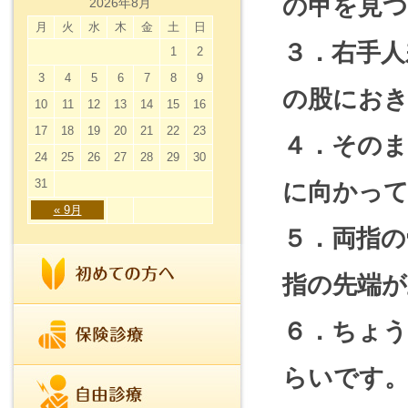
の甲を見
2026年8月
月
火
水
木
金
土
日
３．右手人
1
2
3
4
5
6
7
8
9
の股にお
10
11
12
13
14
15
16
17
18
19
20
21
22
23
４．そのま
24
25
26
27
28
29
30
31
に向かっ
« 9月
５．両指の
指の先端が
６．ちょ
らいです