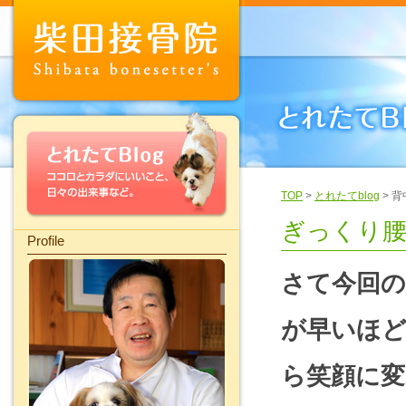
TOP
>
とれたてblog
> 
ぎっくり腰
Profile
さて今回の
が早いほ
ら笑顔に