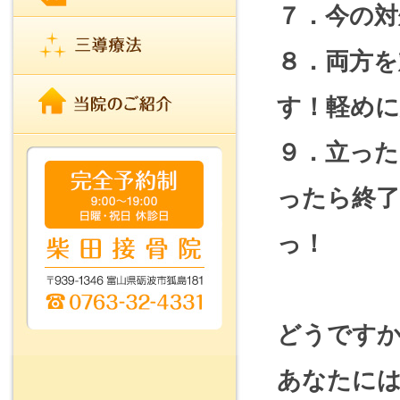
７．今の対
８．両方
す！軽め
９．立っ
ったら終
っ！
どうです
あなたに