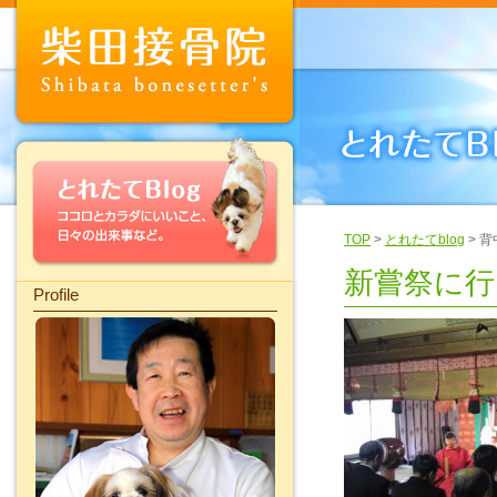
TOP
>
とれたてblog
> 
新嘗祭に行
Profile