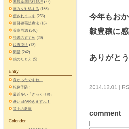
無農薬無肥料栽培
(77)
痛みを対処する
(156)
今年もお
癒されま～す
(256)
肝腎要罨法療法
(16)
穀豊穣に
薬食同源
(340)
読書のすすめ
(29)
銀杏療法
(13)
閑話
(242)
ありがと
鶴のたとえ
(5)
Entry
良かったですね。
2014.12.01 |
RS
転倒予防！
最近多い「ぎっくり腰」
暑い日が続きますね！
背中の激痛
comment
Calender