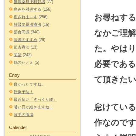
無農薬無肥料栽培
(77)
痛みを対処する
(156)
お尋ねする
癒されま～す
(256)
肝腎要罨法療法
(16)
なかご理
薬食同源
(340)
読書のすすめ
(29)
た。やはり
銀杏療法
(13)
閑話
(242)
必要であ
鶴のたとえ
(5)
Entry
て頂きた
良かったですね。
転倒予防！
最近多い「ぎっくり腰」
怠けてい
暑い日が続きますね！
背中の激痛
作なのです
Calender