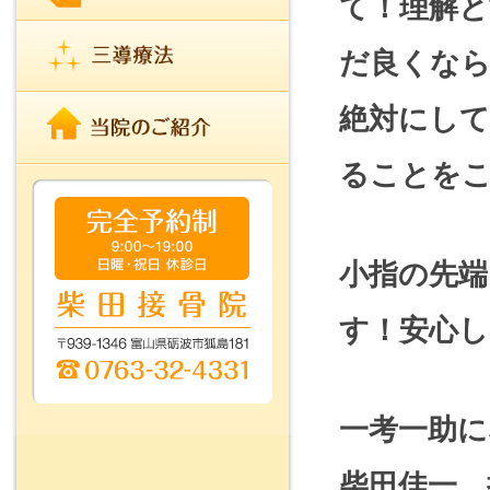
て！理解
だ良くな
絶対にし
ることを
小指の先端
す！安心し
一考一助に
柴田佳一 