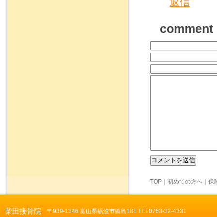
返信
comment
TOP
｜
初めての方へ
｜
保
柴田接骨院
〒939-1346 富山県砺波市狐島181 TEL0763-32-4331