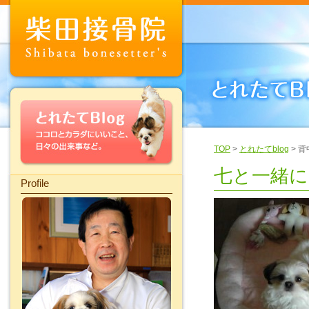
TOP
>
とれたてblog
> 
七と一緒に
Profile