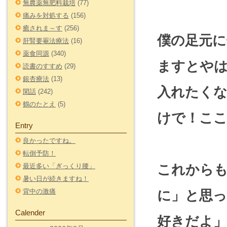
無農薬無肥料栽培
(77)
痛みを対処する
(156)
癒されま～す
(256)
僕の足元に
肝腎要罨法療法
(16)
薬食同源
(340)
ますとやは
読書のすすめ
(29)
銀杏療法
(13)
入れたく
閑話
(242)
鶴のたとえ
(5)
けで！こ
Entry
良かったですね。
転倒予防！
これからも
最近多い「ぎっくり腰」
暑い日が続きますね！
背中の激痛
に」と思
Calender
好きだよ」