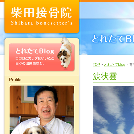
TOP
>
とれたてblog
> 
波状雲
Profile