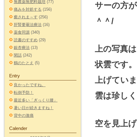
無農薬無肥料栽培
(77)
サーの方
痛みを対処する
(156)
癒されま～す
(256)
＾＾/
肝腎要罨法療法
(16)
薬食同源
(340)
読書のすすめ
(29)
上の写真は
銀杏療法
(13)
閑話
(242)
状雲です
鶴のたとえ
(5)
Entry
上げてい
良かったですね。
転倒予防！
雲は珍し
最近多い「ぎっくり腰」
暑い日が続きますね！
背中の激痛
空を見上
Calender