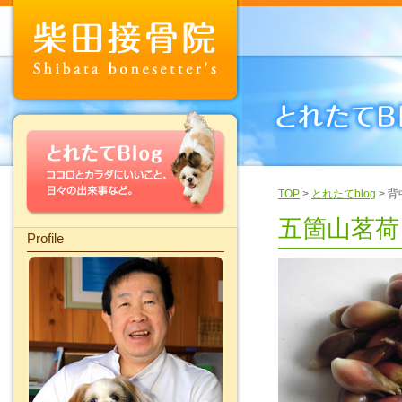
TOP
>
とれたてblog
> 
五箇山茗荷
Profile