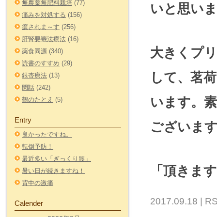
無農薬無肥料栽培
(77)
いと思い
痛みを対処する
(156)
癒されま～す
(256)
肝腎要罨法療法
(16)
大きくプ
薬食同源
(340)
読書のすすめ
(29)
して、茗
銀杏療法
(13)
閑話
(242)
います。素
鶴のたとえ
(5)
Entry
ございま
良かったですね。
転倒予防！
最近多い「ぎっくり腰」
「頂きます
暑い日が続きますね！
背中の激痛
2017.09.18 |
RS
Calender