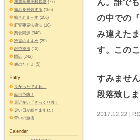
ん。誰で
無農薬無肥料栽培
(77)
痛みを対処する
(156)
の中での『
癒されま～す
(256)
肝腎要罨法療法
(16)
み違えた
薬食同源
(340)
読書のすすめ
(29)
す。この
銀杏療法
(13)
閑話
(242)
鶴のたとえ
(5)
すみませ
Entry
良かったですね。
段落致しま
転倒予防！
最近多い「ぎっくり腰」
暑い日が続きますね！
2017.12.22 |
RS
背中の激痛
Calender