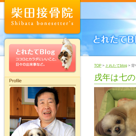
TOP
>
とれたてblog
> 
戌年は七の
Profile