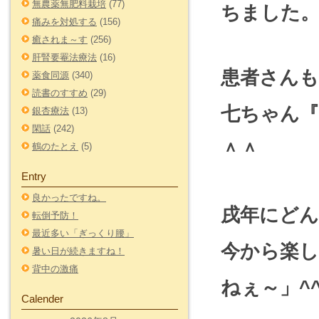
無農薬無肥料栽培
(77)
ちました。
痛みを対処する
(156)
癒されま～す
(256)
肝腎要罨法療法
(16)
患者さん
薬食同源
(340)
読書のすすめ
(29)
七ちゃん
銀杏療法
(13)
閑話
(242)
＾＾
鶴のたとえ
(5)
Entry
良かったですね。
戌年にど
転倒予防！
最近多い「ぎっくり腰」
今から楽
暑い日が続きますね！
背中の激痛
ねぇ～」^^
Calender