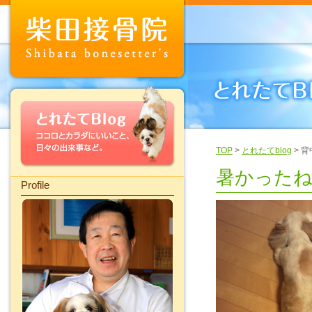
TOP
>
とれたてblog
> 
暑かった
Profile