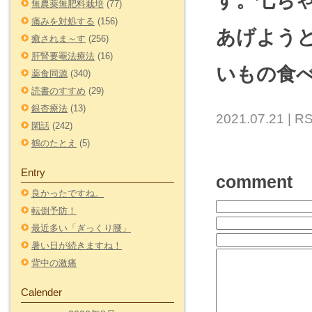
す。七ち
無農薬無肥料栽培
(77)
痛みを対処する
(156)
あげよう
癒されま～す
(256)
肝腎要罨法療法
(16)
いもの食べ
薬食同源
(340)
読書のすすめ
(29)
銀杏療法
(13)
2021.07.21 |
RS
閑話
(242)
鶴のたとえ
(5)
Entry
comment
良かったですね。
転倒予防！
最近多い「ぎっくり腰」
暑い日が続きますね！
背中の激痛
Calender