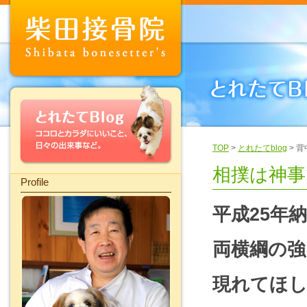
TOP
>
とれたてblog
> 
相撲は神事
Profile
平成25年
両横綱の強
現れてほ