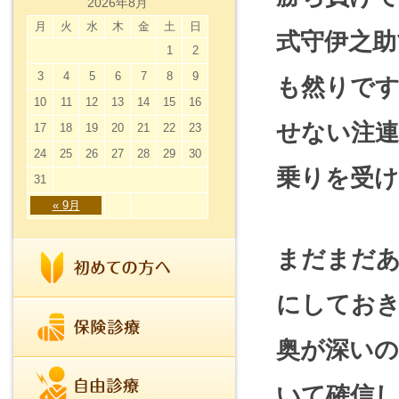
2026年8月
月
火
水
木
金
土
日
式守伊之助
1
2
3
4
5
6
7
8
9
も然りで
10
11
12
13
14
15
16
せない注連
17
18
19
20
21
22
23
24
25
26
27
28
29
30
乗りを受け
31
« 9月
まだまだ
にしてお
奥が深いの
いて確信