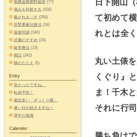
日下開山（
無農薬無肥料栽培
(77)
痛みを対処する
(156)
て初めて横
癒されま～す
(256)
肝腎要罨法療法
(16)
れとは全
薬食同源
(340)
読書のすすめ
(29)
銀杏療法
(13)
閑話
(242)
丸い土俵を
鶴のたとえ
(5)
くぐり』
Entry
良かったですね。
ま！千木と
転倒予防！
最近多い「ぎっくり腰」
それに行
暑い日が続きますね！
背中の激痛
Calender
勝ち負けで