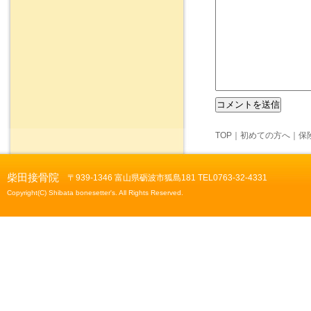
TOP
｜
初めての方へ
｜
保
柴田接骨院
〒939-1346 富山県砺波市狐島181 TEL0763-32-4331
Copyright(C) Shibata bonesetter's. All Rights Reserved.