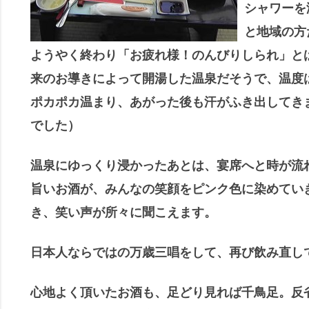
シャワーを
と地域の方
ようやく終わり「お疲れ様！のんびりしられ」と
来のお導きによって開湯した温泉だそうで、温度
ポカポカ温まり、あがった後も汗がふき出してき
でした）
温泉にゆっくり浸かったあとは、宴席へと時が流
旨いお酒が、みんなの笑顔をピンク色に染めてい
き、笑い声が所々に聞こえます。
日本人ならではの万歳三唱をして、再び飲み直し
心地よく頂いたお酒も、足どり見れば千鳥足。
反