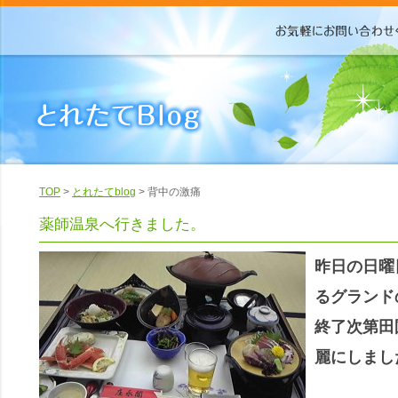
TOP
>
とれたてblog
> 背中の激痛
薬師温泉へ行きました。
昨日の日曜
るグランド
終了次第田
麗にしまし