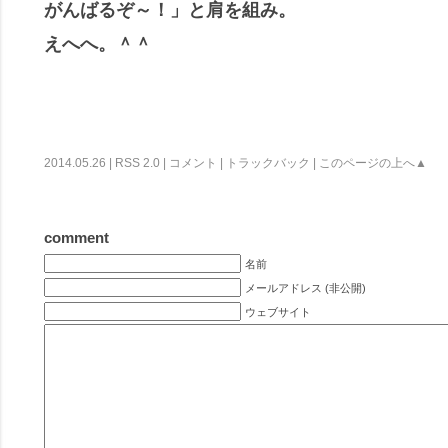
がんばるぞ～！」と肩を組み。
えへへ。＾＾
2014.05.26 |
RSS 2.0
|
コメント
|
トラックバック
|
このページの上へ▲
comment
名前
メールアドレス (非公開)
ウェブサイト