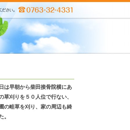
日は早朝から柴田接骨院横にあ
の草刈りを５０人位で行ない、
圃の畦草を刈り、家の周辺も綺
た。