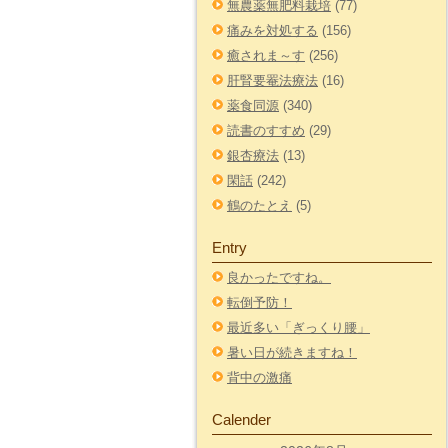
無農薬無肥料栽培
(77)
痛みを対処する
(156)
癒されま～す
(256)
肝腎要罨法療法
(16)
薬食同源
(340)
読書のすすめ
(29)
銀杏療法
(13)
閑話
(242)
鶴のたとえ
(5)
Entry
良かったですね。
転倒予防！
最近多い「ぎっくり腰」
暑い日が続きますね！
背中の激痛
Calender