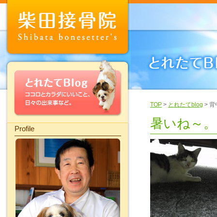
TOP
>
とれたてblog
> 
暑いね～。
Profile