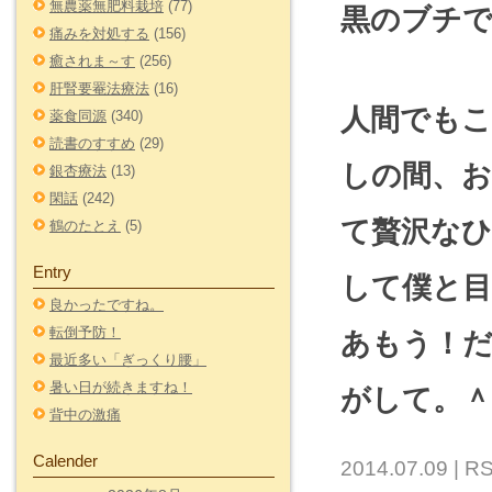
無農薬無肥料栽培
(77)
黒のブチ
痛みを対処する
(156)
癒されま～す
(256)
肝腎要罨法療法
(16)
人間でもこ
薬食同源
(340)
読書のすすめ
(29)
しの間、
銀杏療法
(13)
閑話
(242)
て贅沢な
鶴のたとえ
(5)
Entry
して僕と
良かったですね。
転倒予防！
あもう！
最近多い「ぎっくり腰」
暑い日が続きますね！
がして。＾
背中の激痛
Calender
2014.07.09 |
RS