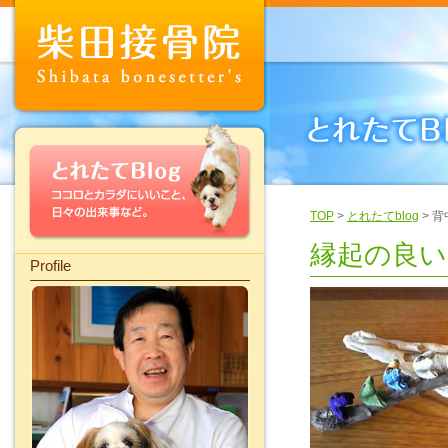
TOP
>
とれたてblog
> 
縁起の良い
Profile