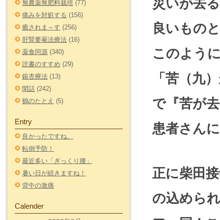
災いが去る
無農薬無肥料栽培
(77)
痛みを対処する
(156)
良いもの
癒されま～す
(256)
肝腎要罨法療法
(16)
このよう
薬食同源
(340)
読書のすすめ
(29)
「苦（九）
銀杏療法
(13)
閑話
(242)
で『苦が
鶴のたとえ
(5)
Entry
患者さん
良かったですね。
転倒予防！
最近多い「ぎっくり腰」
正に柴田接
暑い日が続きますね！
背中の激痛
の込めら
Calender