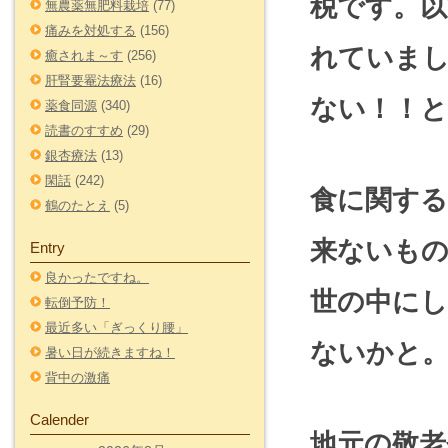
税です。以
無農薬無肥料栽培
(77)
痛みを対処する
(156)
れていま
癒されま～す
(256)
肝腎要罨法療法
(16)
ない！！と
薬食同源
(340)
読書のすすめ
(29)
銀杏療法
(13)
閑話
(242)
食に関す
鶴のたとえ
(5)
来ないも
Entry
良かったですね。
世の中に
転倒予防！
最近多い「ぎっくり腰」
ないかと
暑い日が続きますね！
背中の激痛
Calender
地元の敬