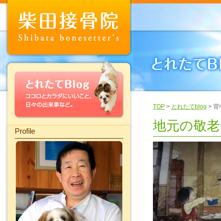
TOP
>
とれたてblog
> 
地元の敬老
Profile