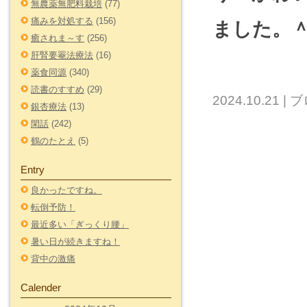
無農薬無肥料栽培
(77)
痛みを対処する
(156)
ました。
癒されま～す
(256)
肝腎要罨法療法
(16)
薬食同源
(340)
読書のすすめ
(29)
2024.10.21
|
ブ
銀杏療法
(13)
閑話
(242)
鶴のたとえ
(5)
Entry
良かったですね。
転倒予防！
最近多い「ぎっくり腰」
暑い日が続きますね！
背中の激痛
Calender