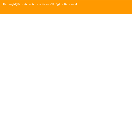
Copyright(C) Shibata bonesetter's. All Rights Reserved.