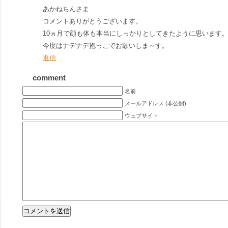
あかねちんさま
コメントありがとうございます。
10ヵ月で顔も体も本当にしっかりとしてきたように思います
今度はナデナデ抱っこでお願いしま～す。
返信
comment
名前
メールアドレス (非公開)
ウェブサイト