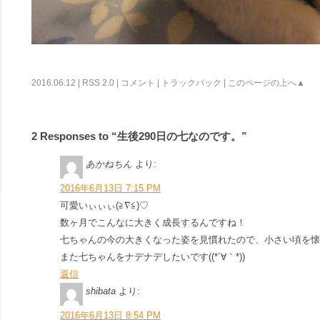
2016.06.12 |
RSS 2.0
|
コメント
|
トラックバック
|
このページの上へ▲
2 Responses to “生後290日の七なのです。”
あかねちん
より:
2016年6月13日 7:15 PM
可愛いぃぃぃ(≧∇≦)♡
数ヶ月でこんなに大きく成長するんですね！
七ちゃんの今の大きくなった姿を見慣れたので、小さい頃を懐
また七ちゃんをナデナデしたいです((*´∀｀*))
返信
shibata
より:
2016年6月13日 8:54 PM