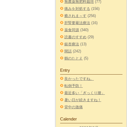
無農薬無肥料栽培
(77)
痛みを対処する
(156)
癒されま～す
(256)
肝腎要罨法療法
(16)
薬食同源
(340)
読書のすすめ
(29)
銀杏療法
(13)
閑話
(242)
鶴のたとえ
(5)
Entry
良かったですね。
転倒予防！
最近多い「ぎっくり腰」
暑い日が続きますね！
背中の激痛
Calender