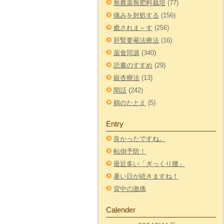
無農薬無肥料栽培
(77)
痛みを対処する
(156)
癒されま～す
(256)
肝腎要罨法療法
(16)
薬食同源
(340)
読書のすすめ
(29)
銀杏療法
(13)
閑話
(242)
鶴のたとえ
(5)
Entry
良かったですね。
転倒予防！
最近多い「ぎっくり腰」
暑い日が続きますね！
背中の激痛
Calender