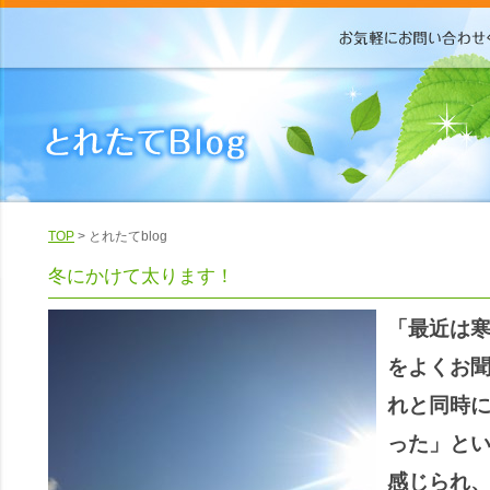
TOP
> とれたてblog
冬にかけて太ります！
「最近は
をよくお
れと同時
った」と
感じられ