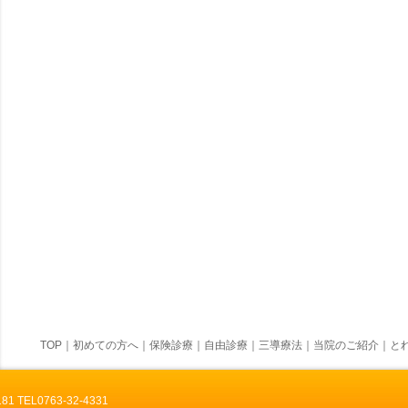
TOP
｜
初めての方へ
｜
保険診療
｜
自由診療
｜
三導療法
｜
当院のご紹介
｜
とれ
TEL0763-32-4331