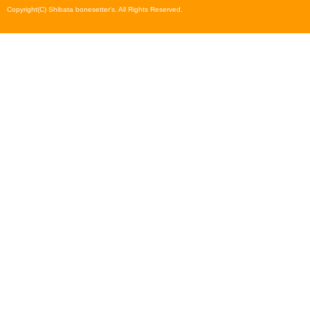
Copyright(C) Shibata bonesetter's. All Rights Reserved.