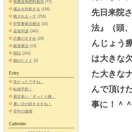
無農薬無肥料栽培
(77)
痛みを対処する
(156)
先日来院さ
癒されま～す
(256)
肝腎要罨法療法
(16)
法』（頭
薬食同源
(340)
読書のすすめ
(29)
んじょう
銀杏療法
(13)
閑話
(242)
は大きな
鶴のたとえ
(5)
た大きな
Entry
良かったですね。
んで頂け
転倒予防！
最近多い「ぎっくり腰」
事に！＾
暑い日が続きますね！
背中の激痛
Calender