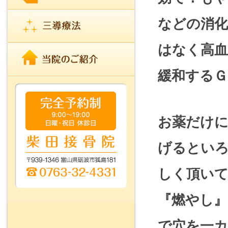
などの消化
はなく高血
緩和するＧ
お薬だけ
げるとい
しく頂い
『燃やし』
で穴を一