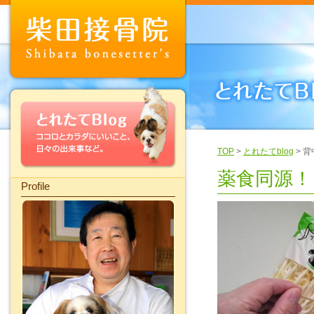
TOP
>
とれたてblog
> 
薬食同源！
Profile