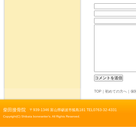
TOP
｜
初めての方へ
｜
保
柴田接骨院
〒939-1346 富山県砺波市狐島181 TEL0763-32-4331
Copyright(C) Shibata bonesetter's. All Rights Reserved.