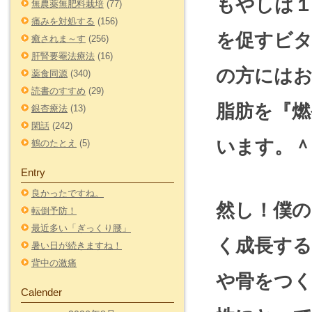
もやしは１
無農薬無肥料栽培
(77)
痛みを対処する
(156)
を促すビタ
癒されま～す
(256)
肝腎要罨法療法
(16)
の方には
薬食同源
(340)
読書のすすめ
(29)
脂肪を『
銀杏療法
(13)
閑話
(242)
います。＾
鶴のたとえ
(5)
Entry
良かったですね。
然し！僕
転倒予防！
最近多い「ぎっくり腰」
く成長す
暑い日が続きますね！
背中の激痛
や骨をつ
Calender