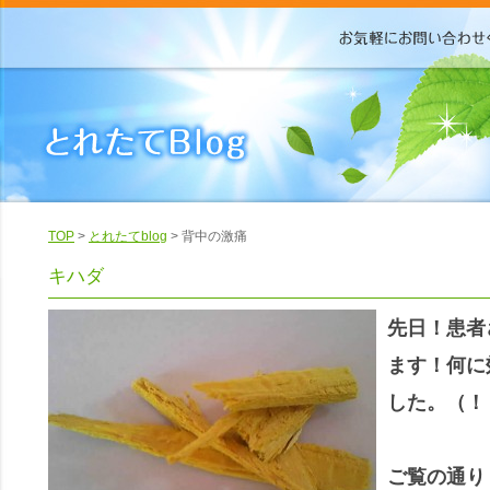
TOP
>
とれたてblog
> 背中の激痛
キハダ
先日！患者
ます！何に
した。（！
ご覧の通り