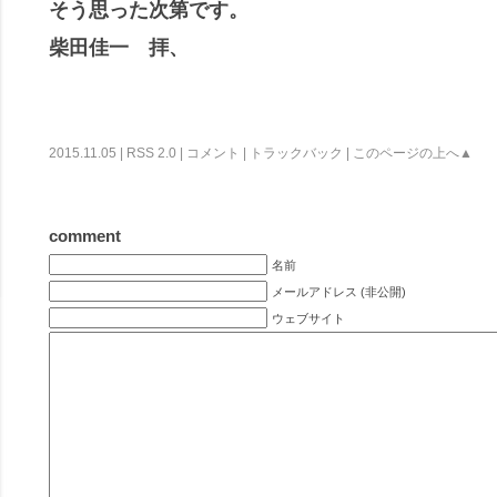
そう思った次第です。
柴田佳一 拝、
2015.11.05 |
RSS 2.0
|
コメント
|
トラックバック
|
このページの上へ▲
comment
名前
メールアドレス (非公開)
ウェブサイト