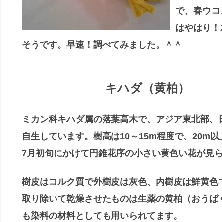
で、春ウコ
はやはり！
そうです。早速！調べてみました。＾＾
キハダ（黄柏）
ミカン科キハダ属の落葉高木で、アジア東北部、
自生しています。樹高は10～15m程度で、20m
7月初旬にかけて円錐花序の小さい黄色い花が見
樹皮はコルク質で外樹皮は灰色、内樹皮は鮮黄色
取り除いて乾燥させたものは生薬の黄柏（おうば
も染料の材料としても用いられてます。