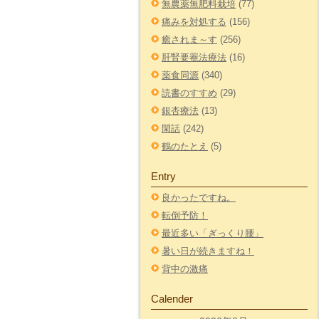
無農薬無肥料栽培
(77)
痛みを対処する
(156)
癒されま～す
(256)
肝腎要罨法療法
(16)
薬食同源
(340)
読書のすすめ
(29)
銀杏療法
(13)
閑話
(242)
鶴のたとえ
(5)
Entry
良かったですね。
転倒予防！
最近多い「ぎっくり腰」
暑い日が続きますね！
背中の激痛
Calender