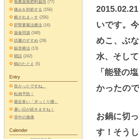
無農薬無肥料栽培
(77)
2015.0
痛みを対処する
(156)
癒されま～す
(256)
いです。
肝腎要罨法療法
(16)
薬食同源
(340)
めこ、ぶな
読書のすすめ
(29)
銀杏療法
(13)
水、そし
閑話
(242)
鶴のたとえ
(5)
「能登の
Entry
かったの
良かったですね。
転倒予防！
最近多い「ぎっくり腰」
暑い日が続きますね！
お鍋に切っ
背中の激痛
す！そう
Calender