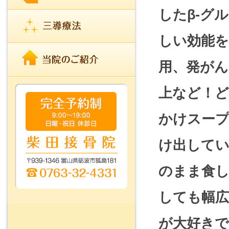
したβ-グ
しい効能を
用、発がん
上など！
かけスー
け出して
のまま食
しても幅広
が大好きで