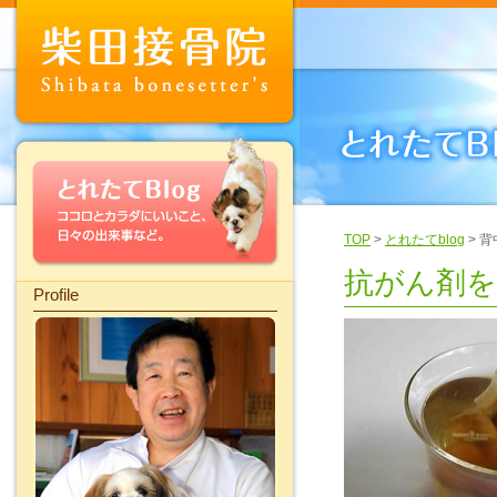
TOP
>
とれたてblog
> 
抗がん剤
Profile