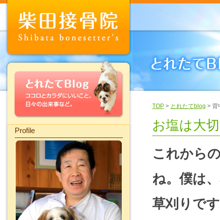
TOP
>
とれたてblog
> 
お塩は大切
Profile
これから
ね。
僕は、
草刈りです