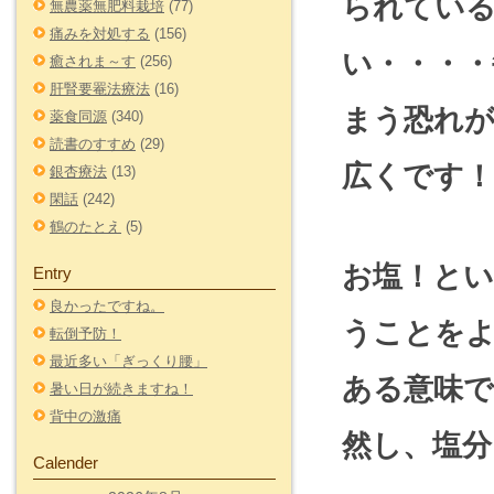
られてい
無農薬無肥料栽培
(77)
痛みを対処する
(156)
い・・・・
癒されま～す
(256)
肝腎要罨法療法
(16)
まう恐れ
薬食同源
(340)
読書のすすめ
(29)
広くです！
銀杏療法
(13)
閑話
(242)
鶴のたとえ
(5)
お塩！とい
Entry
良かったですね。
うことを
転倒予防！
最近多い「ぎっくり腰」
ある意味
暑い日が続きますね！
背中の激痛
然し、塩
Calender