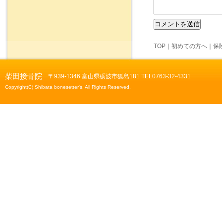
TOP
｜
初めての方へ
｜
保
柴田接骨院
〒939-1346 富山県砺波市狐島181 TEL0763-32-4331
Copyright(C) Shibata bonesetter's. All Rights Reserved.