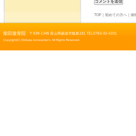
TOP
｜
初めての方へ
｜
保
柴田接骨院
〒939-1346 富山県砺波市狐島181 TEL0763-32-4331
Copyright(C) Shibata bonesetter's. All Rights Reserved.