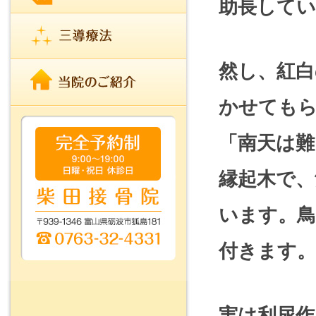
助長して
然し、紅白
かせても
「南天は難
縁起木で、
います。
付きます。
実は利尿作