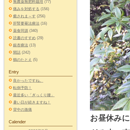
無農薬無肥料栽培
(77)
痛みを対処する
(156)
癒されま～す
(256)
肝腎要罨法療法
(16)
薬食同源
(340)
読書のすすめ
(29)
銀杏療法
(13)
閑話
(242)
鶴のたとえ
(5)
Entry
良かったですね。
転倒予防！
最近多い「ぎっくり腰」
暑い日が続きますね！
背中の激痛
お昼休み
Calender