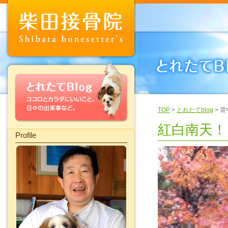
TOP
>
とれたてblog
> 
紅白南天！
Profile