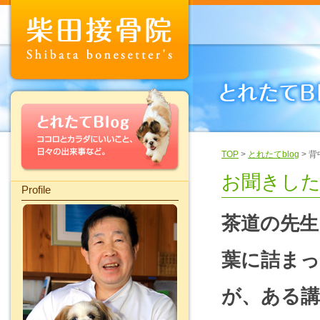
TOP
>
とれたてblog
> 
お聞きした
Profile
茶道の先生
葉に詰ま
が、ある