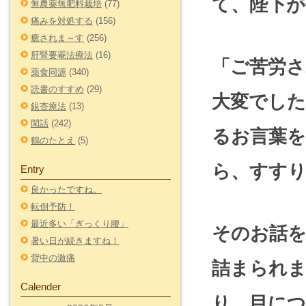
て、陛下が
無農薬無肥料栽培
(77)
痛みを対処する
(156)
癒されま～す
(256)
肝腎要罨法療法
(16)
「ご苦労
薬食同源
(340)
読書のすすめ
(29)
大変でした
銀杏療法
(13)
閑話
(242)
るお言葉を
鶴のたとえ
(5)
ら、すす
Entry
良かったですね。
転倒予防！
最近多い「ぎっくり腰」
そのお話
暑い日が続きますね！
背中の激痛
詰まられ
Calender
り、目に