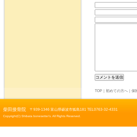
TOP
｜
初めての方へ
｜
保
柴田接骨院
〒939-1346 富山県砺波市狐島181 TEL0763-32-4331
Copyright(C) Shibata bonesetter's. All Rights Reserved.