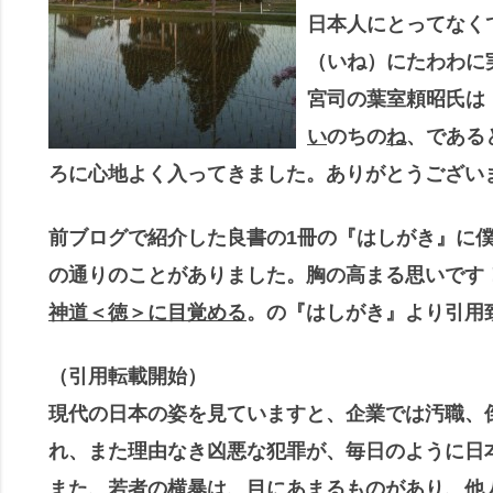
日本人にとってなく
（いね）にたわわに
宮司の葉室頼昭氏は
い
のちの
ね
、である
ろに心地よく入ってきました。ありがとうござい
前ブログで紹介した良書の1冊の『はしがき』に
の通りのことがありました。胸の高まる思いです
神道＜徳＞に目覚める
。の『はしがき』より引用
（引用転載開始）
現代の日本の姿を見ていますと、企業では汚職、
れ、また理由なき凶悪な犯罪が、毎日のように日
また、若者の横暴は、目にあまるものがあり、他