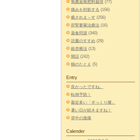
無農薬無肥料栽培
(77)
痛みを対処する
(156)
癒されま～す
(256)
肝腎要罨法療法
(16)
薬食同源
(340)
読書のすすめ
(29)
銀杏療法
(13)
閑話
(242)
鶴のたとえ
(5)
Entry
良かったですね。
転倒予防！
最近多い「ぎっくり腰」
暑い日が続きますね！
背中の激痛
Calender